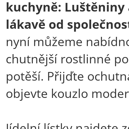
kuchyně: Luštěniny 
lákavě od společnos
nyní můžeme nabídnou
chutnější rostlinné po
potěší. Přijďte ochutn
objevte kouzlo moder
Jídelní lístky najdete 