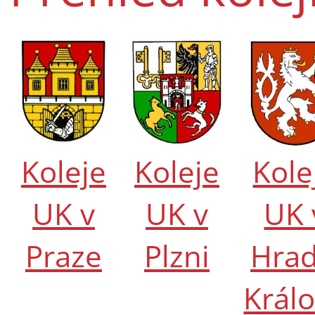
Koleje
Koleje
Kole
UK v
UK v
UK 
Praze
Plzni
Hrad
Král