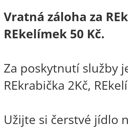
Vratná záloha za REk
REkelímek 50 Kč.
Za poskytnutí služby j
REkrabička 2Kč, REkel
Užijte si čerstvé jídl