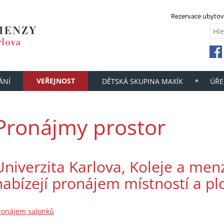
Rezervace ubytov
VEŘEJNOST
ÁNÍ
DĚTSKÁ SKUPINA MAXÍK
ÚŘE
Pronájmy prostor
Univerzita Karlova, Koleje a men
nabízejí pronájem místností a pl
ronájem salonků