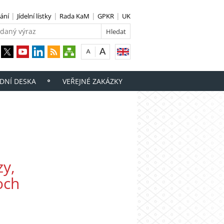
ání
Jídelní lístky
Rada KaM
GPKR
UK
DNÍ DESKA
VEŘEJNÉ ZAKÁZKY
zy,
och