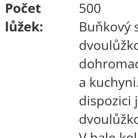
Počet
500
lůžek:
Buňkový s
dvoulůžko
dohromady
a kuchyni.
dispozici
dvoulůžko
V hale ko