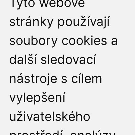
Tyto webové
stránky používají
soubory cookies a
JAK K NÁM
další sledovací
nástroje s cílem
vylepšení
uživatelského