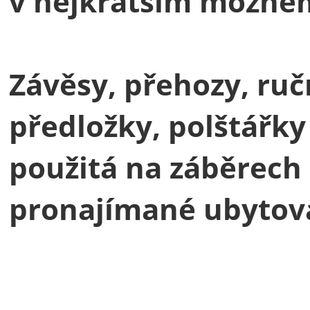
v nejkratším možném
Závěsy, přehozy, ru
předložky, polštářky
použitá na záběrech 
pronajímané ubytova