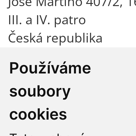
José Martího 407/2, 1
III. a IV. patro
Česká republika
Používáme
Identifikátor datové 
soubory
IČO:
00216208
DIČ:
CZ00216208
cookies