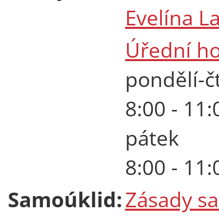
Evelína L
Úřední h
pondělí-č
8:00 - 11:
pátek
8:00 - 11:
Samoúklid:
Zásady s