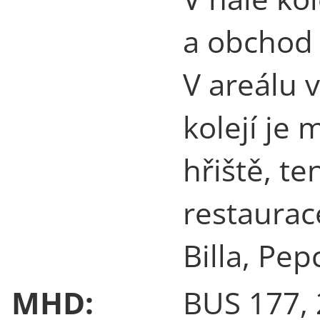
a obchod 
V areálu 
kolejí je
hřiště, te
restaurac
Billa, Pep
MHD:
BUS 177, 