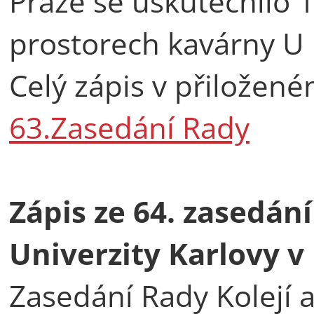
Praze se uskutečnilo 
prostorech kavárny U 
Celý zápis v přilože
63.Zasedání Rady
Zápis ze 64. zasedán
Univerzity Karlovy v
Zasedání Rady Kolejí 