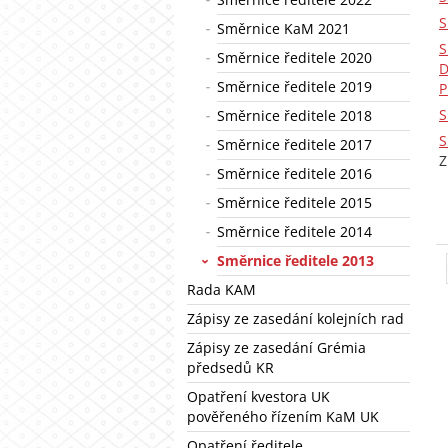
S
Směrnice KaM 2021
S
Směrnice ředitele 2020
D
Směrnice ředitele 2019
P
S
Směrnice ředitele 2018
S
Směrnice ředitele 2017
Z
Směrnice ředitele 2016
Směrnice ředitele 2015
Směrnice ředitele 2014
Směrnice ředitele 2013
Rada KAM
Zápisy ze zasedání kolejních rad
Zápisy ze zasedání Grémia
předsedů KR
Opatření kvestora UK
pověřeného řízením KaM UK
Opatření ředitele