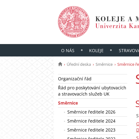
O NÁS
KOLEJE
STRAVOV
Úřední deska
Směrnice
Směrnice ře
Organizační řád
Řád pro poskytování ubytovacích
a stravovacích služeb UK
Směrnice
Směrnice ředitele 2026
S
Směrnice ředitele 2024
O
Směrnice ředitele 2023
D
S
Směrnice ředitele 2022