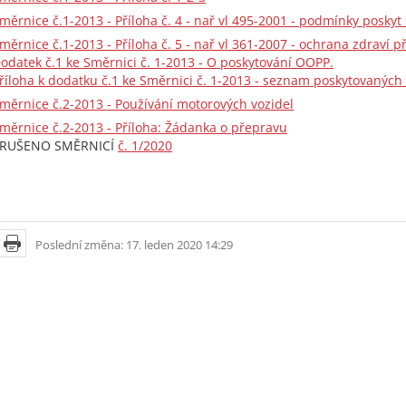
měrnice č.1-2013 - Příloha č. 4 - nař vl 495-2001 - podmínky poskyt
měrnice č.1-2013 - Příloha č. 5 - nař vl 361-2007 - ochrana zdraví při
odatek č.1 ke Směrnici č. 1-2013 - O poskytování OOPP.
říloha k dodatku č.1 ke Směrnici č. 1-2013 - seznam poskytovanýc
měrnice č.2-2013 - Používání motorových vozidel
měrnice č.2-2013 - Příloha: Žádanka o přepravu
RUŠENO SMĚRNICÍ
č. 1/2020
Poslední změna: 17. leden 2020 14:29