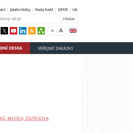
ání
Jídelní lístky
Rada KaM
GPKR
UK
DNÍ DESKA
VEŘEJNÉ ZAKÁZKY
, MYCÍCH, ČISTÍCÍCH A