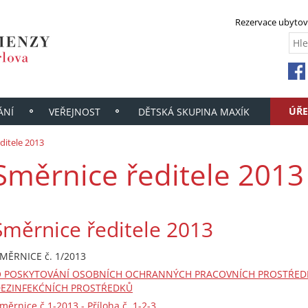
Rezervace ubytov
ÚŘE
ÁNÍ
VEŘEJNOST
DĚTSKÁ SKUPINA MAXÍK
ditele 2013
Směrnice ředitele 2013
Směrnice ředitele 2013
MĚRNICE č. 1/2013
 POSKYTOVÁNÍ OSOBNÍCH OCHRANNÝCH PRACOVNÍCH PROSTŔEDKŮ
EZINFEKĆNÍCH PROSTŔEDKŮ
měrnice č.1-2013 - Příloha č. 1-2-3