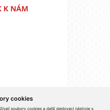
K K NÁM
ory cookies
nformačního systému UK
Nastavení cookies
vají soubory cookies a další sledovací nástroje s