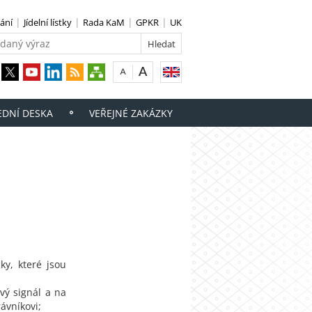
ání
Jídelní lístky
Rada KaM
GPKR
UK
EDNÍ DESKA
VEŘEJNÉ ZAKÁZKY
ky, které jsou
vý signál a na
rávníkovi;