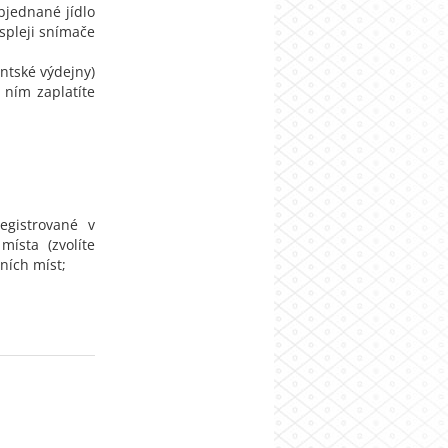
bjednané jídlo
ispleji snímače
entské výdejny)
ním zaplatíte
egistrované v
ísta (zvolíte
ních míst;