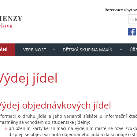
Rezervace ubytov
ÁNÍ
VEŘEJNOST
DĚTSKÁ SKUPINA MAXÍK
ÚŘ
Výdej jídel
Výdej objednávkových jídel
nformaci o druhu jídla a jeho variantě získáte u informační čteč
místněny za vchodem do studentské jídelny;
přiložením karty ke snímači na výdejním místě se ozve zvuko
displeji se objeví varianta objednaného jídla a další údaje o st