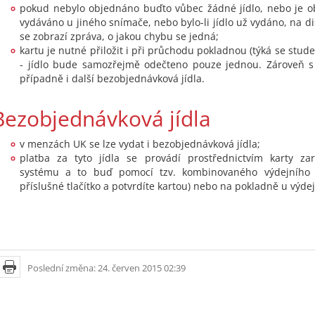
pokud nebylo objednáno buďto vůbec žádné jídlo, nebo je o
vydáváno u jiného snímače, nebo bylo-li jídlo už vydáno, na d
se zobrazí zpráva, o jakou chybu se jedná;
kartu je nutné přiložit i při průchodu pokladnou (týká se stud
- jídlo bude samozřejmě odečteno pouze jednou. Zároveň s 
případně i další bezobjednávková jídla.
Bezobjednávková jídla
v menzách UK se lze vydat i bezobjednávková jídla;
platba za tyto jídla se provádí prostřednictvím karty zar
systému a to buď pomocí tzv. kombinovaného výdejního m
příslušné tlačítko a potvrdíte kartou) nebo na pokladně u výdej
Poslední změna: 24. červen 2015 02:39